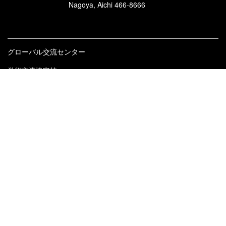
Nagoya, Aichi 466-8666
グローバル交流センター
学術交流協定校
各種留学プログラム
海外短期研修
セメスター留学
ディズニー・インターンシップ
交換留学
認定留学・政府等奨学金留学
国際交流
英語学習
各種情報・リンク集