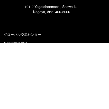
101-2 Yagotohonmachi, Showa-ku,
Nagoya, Aichi 466-8666
グローバル交流センター
学術交流協定校
各種留学プログラム
海外短期研修
セメスター留学
ディズニー・インターンシップ
交換留学
認定留学・政府等奨学金留学
国際交流
英語学習